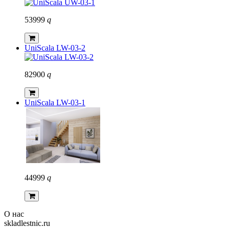
53999
q
UniScala LW-03-2
82900
q
UniScala LW-03-1
44999
q
О нас
skladlestnic.ru