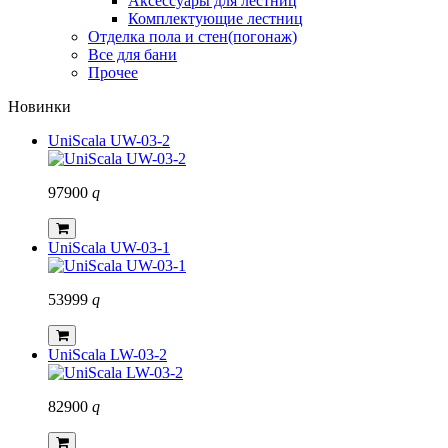
Аксессуары для лестниц
Комплектующие лестниц
Отделка пола и стен(погонаж)
Все для бани
Прочее
Новинки
UniScala UW-03-2
97900
q
UniScala UW-03-1
53999
q
UniScala LW-03-2
82900
q