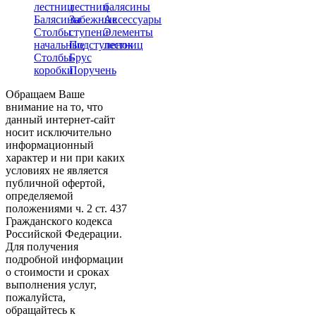
лестниц
лестниц
балясины
Балясины
Забежные
Аксессуары
Столбы
ступени
Элементы
начальные
Подступенок
лестниц
Столбы-
Брус
коробки
Поручень
Обращаем Ваше
внимание на то, что
данный интернет-сайт
носит исключительно
информационный
характер и ни при каких
условиях не является
публичной офертой,
определяемой
положениями ч. 2 ст. 437
Гражданского кодекса
Российской Федерации.
Для получения
подробной информации
о стоимости и сроках
выполнения услуг,
пожалуйста,
обращайтесь к