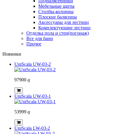
Подбалясенники
Мебельные щиты
Столбы-колонны
Плоские балясины
Аксессуары для лестниц
Комплектующие лестниц
Отделка пола и стен(погонаж)
Все для бани
Прочее
Новинки
UniScala UW-03-2
97900
q
UniScala UW-03-1
53999
q
UniScala LW-03-2