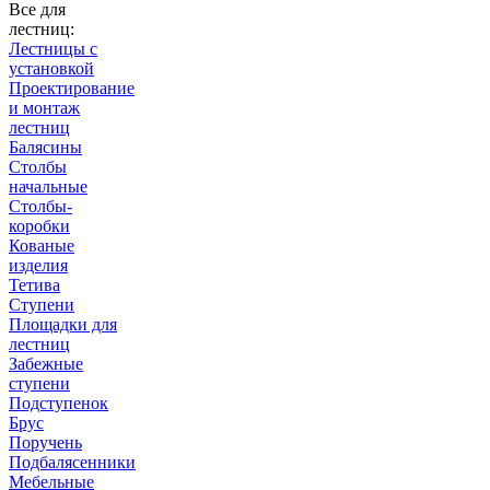
Все для
лестниц:
Лестницы с
установкой
Проектирование
и монтаж
лестниц
Балясины
Столбы
начальные
Столбы-
коробки
Кованые
изделия
Тетива
Ступени
Площадки для
лестниц
Забежные
ступени
Подступенок
Брус
Поручень
Подбалясенники
Мебельные