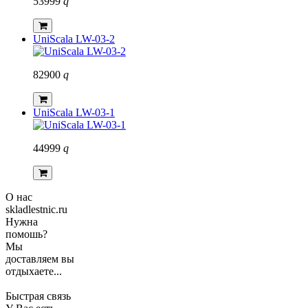
53999
q
UniScala LW-03-2
82900
q
UniScala LW-03-1
44999
q
О нас
skladlestnic.ru
Нужна
помошь?
Мы
доставляем вы
отдыхаете...
Быстрая связь