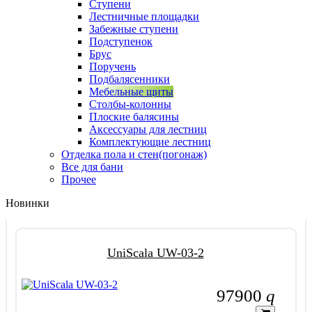
Ступени
Лестничные площадки
Забежные ступени
Подступенок
Брус
Поручень
Подбалясенники
Мебельные щиты
Столбы-колонны
Плоские балясины
Аксессуары для лестниц
Комплектующие лестниц
Отделка пола и стен(погонаж)
Все для бани
Прочее
Новинки
UniScala UW-03-2
97900
q