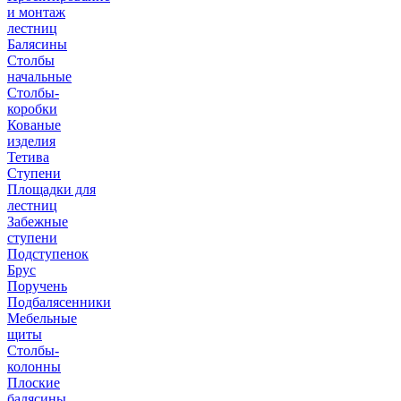
и монтаж
лестниц
Балясины
Столбы
начальные
Столбы-
коробки
Кованые
изделия
Тетива
Ступени
Площадки для
лестниц
Забежные
ступени
Подступенок
Брус
Поручень
Подбалясенники
Мебельные
щиты
Столбы-
колонны
Плоские
балясины