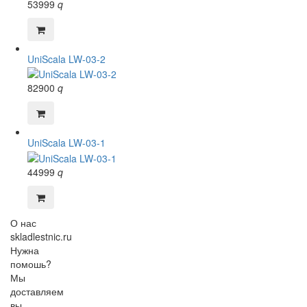
53999
q
UniScala LW-03-2
82900
q
UniScala LW-03-1
44999
q
О нас
skladlestnic.ru
Нужна
помошь?
Мы
доставляем
вы