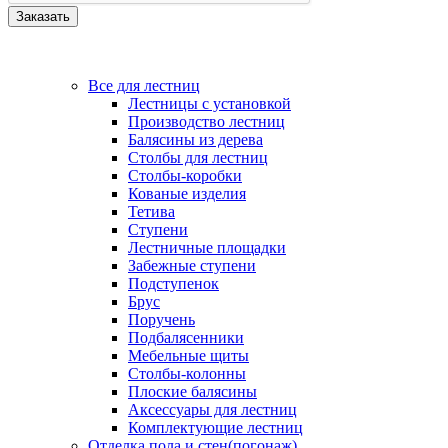
Все для лестниц
Лестницы с установкой
Производство лестниц
Балясины из дерева
Столбы для лестниц
Столбы-коробки
Кованые изделия
Тетива
Ступени
Лестничные площадки
Забежные ступени
Подступенок
Брус
Поручень
Подбалясенники
Мебельные щиты
Столбы-колонны
Плоские балясины
Аксессуары для лестниц
Комплектующие лестниц
Отделка пола и стен(погонаж)