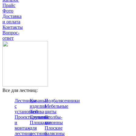
Прайс
Фото
Доставка
и оплата
Контакты
Вопрос-
ответ
Все для лестниц:
Лестницы
Кованые
Подбалясенники
с
изделия
Мебельные
установкой
Тетива
щиты
Проектирование
Ступени
Столбы-
и
Площадки
колонны
монтаж
для
Плоские
лестниц
лестниц
балясины