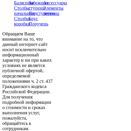
Балясины
Забежные
Аксессуары
Столбы
ступени
Элементы
начальные
Подступенок
лестниц
Столбы-
Брус
коробки
Поручень
Обращаем Ваше
внимание на то, что
данный интернет-сайт
носит исключительно
информационный
характер и ни при каких
условиях не является
публичной офертой,
определяемой
положениями ч. 2 ст. 437
Гражданского кодекса
Российской Федерации.
Для получения
подробной информации
о стоимости и сроках
выполнения услуг,
пожалуйста,
обращайтесь к
сотрудникам.