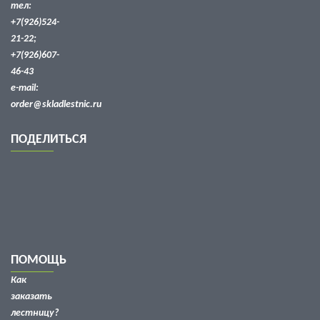
тел:
+7(926)524-
21-22;
+7(926)607-
46-43
e-mail:
order@skladlestnic.ru
ПОДЕЛИТЬСЯ
ПОМОЩЬ
Как
заказать
лестницу?