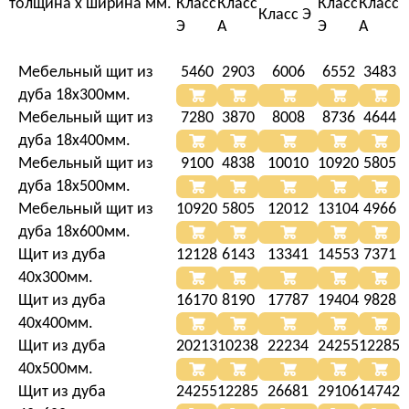
толщина х ширина мм.
Класс
Класс
Класс
Класс
Класс Э
Э
А
Э
А
Мебельный щит из
5460
2903
6006
6552
3483
дуба 18х300мм.
Мебельный щит из
7280
3870
8008
8736
4644
дуба 18х400мм.
Мебельный щит из
9100
4838
10010
10920
5805
дуба 18х500мм.
Мебельный щит из
10920
5805
12012
13104
4966
дуба 18х600мм.
Щит из дуба
12128
6143
13341
14553
7371
40х300мм.
Щит из дуба
16170
8190
17787
19404
9828
40х400мм.
Щит из дуба
20213
10238
22234
24255
12285
40х500мм.
Щит из дуба
24255
12285
26681
29106
14742