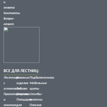
и
оплата
Контакты
Вопрос-
ответ
ВСЕ ДЛЯ ЛЕСТНИЦ:
Лестницы
Кованые
Подбалясенники
с
изделия
Мебельные
установкой
Тетива
щиты
Проектирование
Ступени
Столбы-
и
Площадки
колонны
монтаж
для
Плоские