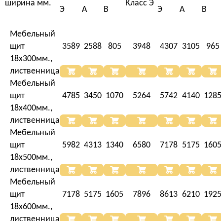
ширина мм.
Класс Э
Э
А
В
Э
А
В
Мебельный
щит
3589
2588
805
3948
4307
3105
965
18х300мм.,
лиственница
Мебельный
щит
4785
3450
1070
5264
5742
4140
128
18х400мм.,
лиственница
Мебельный
щит
5982
4313
1340
6580
7178
5175
160
18х500мм.,
лиственница
Мебельный
щит
7178
5175
1605
7896
8613
6210
192
18х600мм.,
лиственница