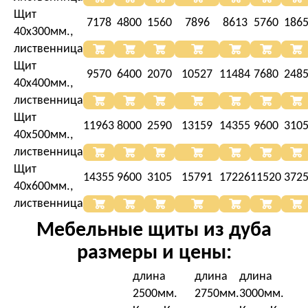
Щит
7178
4800
1560
7896
8613
5760
186
40х300мм.,
лиственница
Щит
9570
6400
2070
10527
11484
7680
248
40х400мм.,
лиственница
Щит
11963
8000
2590
13159
14355
9600
310
40х500мм.,
лиственница
Щит
14355
9600
3105
15791
17226
11520
372
40х600мм.,
лиственница
Мебельные щиты из дуба
размеры и цены:
длина
длина
длина
2500мм.
2750мм.
3000мм.