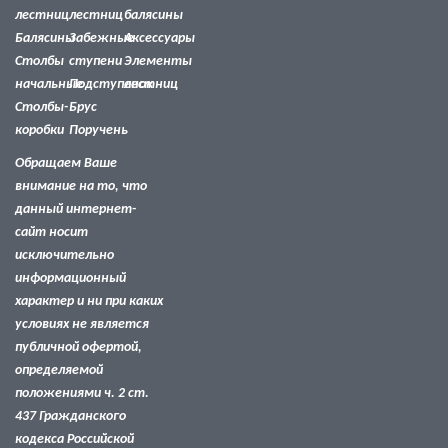
лестниц
лестниц
балясины
Балясины
Забежные
Аксессуары
Столбы
ступени
Элементы
начальные
Подступенок
лестниц
Столбы-
Брус
коробки
Поручень
Обращаем Ваше
внимание на то, что
данный интернет-
сайт носит
исключительно
информационный
характер и ни при каких
условиях не является
публичной офертой,
определяемой
положениями ч. 2 ст.
437 Гражданского
кодекса Российской