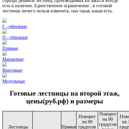
гораздо дешевле лестниц, производимых на заказ и всегда
есть в наличии. Единственное ограничение - в готовой
лестнице ничего нельзя изменить, она такая, какая есть.
Г - образные
П - образные
Прямые
Маршевые
Винтовые
Модульные
Готовые лестницы на второй этаж,
цены(руб.рф) и размеры
Поворот
Поворот
Пов
на 90
на 90
на 
градусов
Лестницы
Прямая
градусов
град