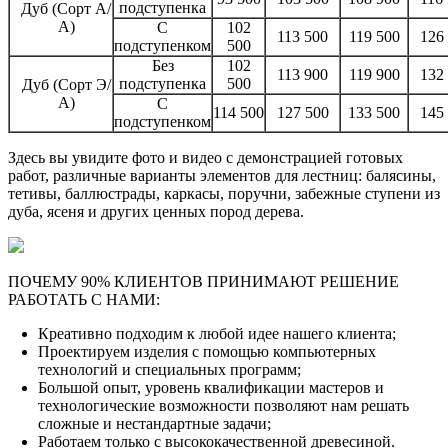
подступенка
Дуб (Сорт А/
А)
С
102
113 500
119 500
126
подступенком
500
Без
102
113 900
119 900
132
подступенка
500
Дуб (Сорт Э/
А)
С
114 500
127 500
133 500
145
подступенком
Здесь вы увидите фото и видео с демонстрацией готовых
работ, различные варианты элементов для лестниц: балясины,
тетивы, баллюстрады, каркасы, поручни, забежные ступени из
дуба, ясеня и других ценных пород дерева.
ПОЧЕМУ 90% КЛИЕНТОВ ПРИНИМАЮТ РЕШЕНИЕ
РАБОТАТЬ С НАМИ:
Креативно подходим к любой идее нашего клиента;
Проектируем изделия с помощью компьютерных
технологий и специальных программ;
Большой опыт, уровень квалификации мастеров и
технологические возможности позволяют нам решать
сложные и нестандартные задачи;
Работаем только с высококачественной древесиной.