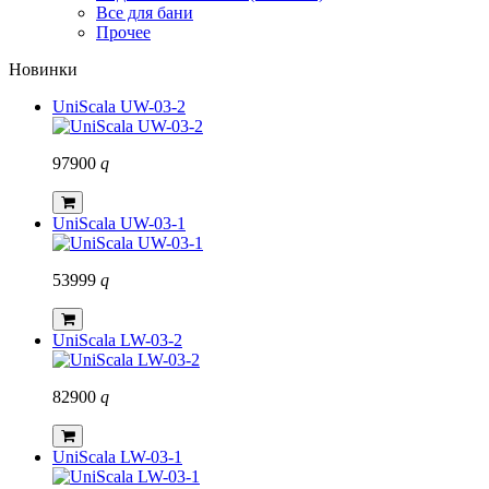
Все для бани
Прочее
Новинки
UniScala UW-03-2
97900
q
UniScala UW-03-1
53999
q
UniScala LW-03-2
82900
q
UniScala LW-03-1