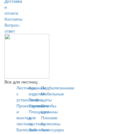
Доставка
и
оплата
Контакты
Вопрос-
ответ
Все для лестниц:
Лестницы
Кованые
Подбалясенники
с
изделия
Мебельные
установкой
Тетива
щиты
Проектирование
Ступени
Столбы-
и
Площадки
колонны
монтаж
для
Плоские
лестниц
лестниц
балясины
Балясины
Забежные
Аксессуары