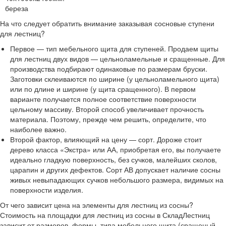
береза
На что следует обратить внимание заказывая сосновые ступени
для лестниц?
Первое — тип мебельного щита для ступеней. Продаем щиты
для лестниц двух видов — цельноламельные и сращенные. Для
производства подбирают одинаковые по размерам бруски.
Заготовки склеиваются по ширине (у цельноламельного щита)
или по длине и ширине (у щита сращенного). В первом
варианте получается полное соответствие поверхности
цельному массиву. Второй способ увеличивает прочность
материала. Поэтому, прежде чем решить, определите, что
наиболее важно.
Второй фактор, влияющий на цену — сорт. Дороже стоит
дерево класса «Экстра» или АА, приобретая его, вы получаете
идеально гладкую поверхность, без сучков, малейших сколов,
царапин и других дефектов. Сорт АВ допускает наличие сосны
живых невыпадающих сучков небольшого размера, видимых на
поверхности изделия.
От чего зависит цена на элементы для лестниц из сосны?
Стоимость на площадки для лестниц из сосны в СкладЛестниц
зависит от размеров, формы, типа мебельного щита (сращеный