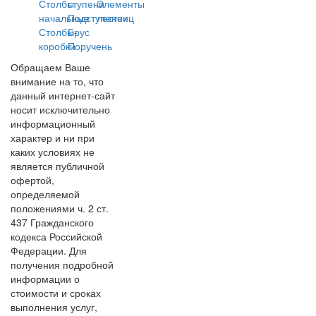
Столбы
ступени
Элементы
начальные
Подступенок
лестниц
Столбы-
Брус
коробки
Поручень
Обращаем Ваше
внимание на то, что
данный интернет-сайт
носит исключительно
информационный
характер и ни при
каких условиях не
является публичной
офертой,
определяемой
положениями ч. 2 ст.
437 Гражданского
кодекса Российской
Федерации. Для
получения подробной
информации о
стоимости и сроках
выполнения услуг,